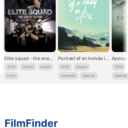
Elite squad - the enemy within
Portræt af en kvinde i flammer
Apocal
2010
drama
action
2019
drama
2006
krimi
romantik
historie
historie
FilmFinder