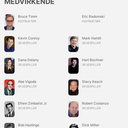
MEDVIRKENDE
Bruce Timm
Eric Radomski
INSTRUKTØR
INSTRUKTØR
Kevin Conroy
Mark Hamill
SKUESPILLER
SKUESPILLER
Dana Delany
Hart Bochner
SKUESPILLER
SKUESPILLER
Abe Vigoda
Stacy Keach
SKUESPILLER
SKUESPILLER
Efrem Zimbalist Jr.
Robert Costanzo
SKUESPILLER
SKUESPILLER
Bob Hastings
Dick Miller