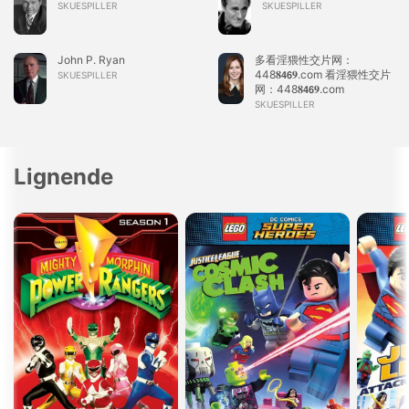
SKUESPILLER
SKUESPILLER
John P. Ryan
多看淫猥性交片网：
448𝟖𝟰𝟲𝟗.com 看淫猥性交片
SKUESPILLER
网：448𝟖𝟰𝟲𝟗.com
SKUESPILLER
Lignende