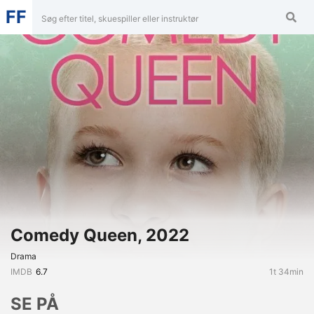
FF
Comedy Queen, 2022
Drama
IMDB
6.7
1t 34min
SE PÅ