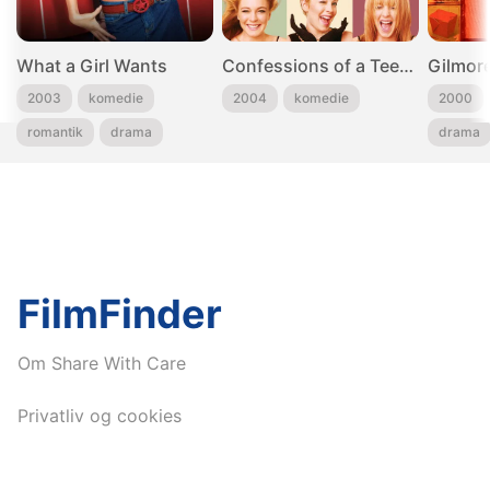
What a Girl Wants
Confessions of a Teenage Drama Queen
Gilmore
2003
komedie
2004
komedie
2000
romantik
drama
drama
FilmFinder
Om Share With Care
Privatliv og cookies
Share us: