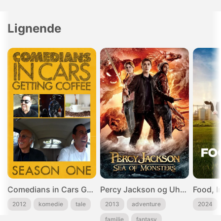
Lignende
Comedians in Cars Getting Coffee - 8
Percy Jackson og Uhyrernes hav
Food, I
2012
komedie
tale
2013
adventure
2024
familie
fantasy