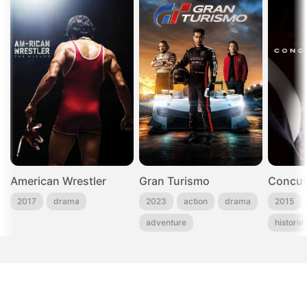
American Wrestler
Gran Turismo
Concus
2017
drama
2023
action
drama
2015
adventure
historie