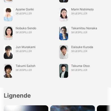
Ayame Goriki
Marin Nishimoto
SKUESPILLER
SKUESPILLER
Nobuko Sendo
Takamitsu Nonaka
SKUESPILLER
SKUESPILLER
Jun Murakami
Daisuke Kuroda
SKUESPILLER
SKUESPILLER
Takumi Saitoh
Takuma Otoo
SKUESPILLER
SKUESPILLER
Lignende