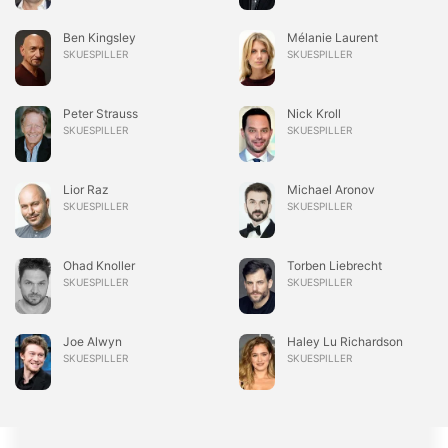
Ben Kingsley
Mélanie Laurent
SKUESPILLER
SKUESPILLER
Peter Strauss
Nick Kroll
SKUESPILLER
SKUESPILLER
Lior Raz
Michael Aronov
SKUESPILLER
SKUESPILLER
Ohad Knoller
Torben Liebrecht
SKUESPILLER
SKUESPILLER
Joe Alwyn
Haley Lu Richardson
SKUESPILLER
SKUESPILLER