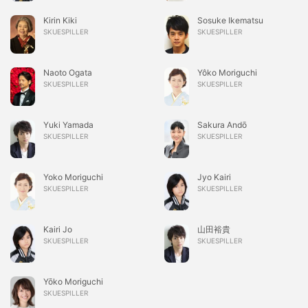
Kirin Kiki
Sosuke Ikematsu
SKUESPILLER
SKUESPILLER
Naoto Ogata
Yôko Moriguchi
SKUESPILLER
SKUESPILLER
Yuki Yamada
Sakura Andō
SKUESPILLER
SKUESPILLER
Yoko Moriguchi
Jyo Kairi
SKUESPILLER
SKUESPILLER
Kairi Jo
山田裕貴
SKUESPILLER
SKUESPILLER
Yōko Moriguchi
SKUESPILLER