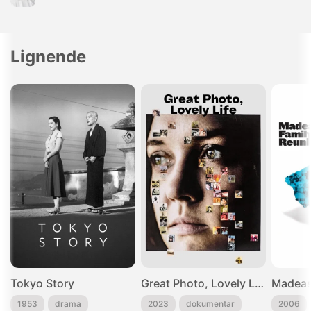
Lignende
Tokyo Story
Great Photo, Lovely Life
Madeas
1953
drama
2023
dokumentar
2006