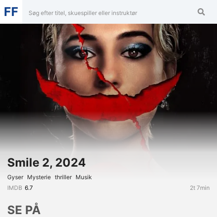
FF
Smile 2, 2024
Gyser
Mysterie
Thriller
Musik
IMDB
6.7
2t 7min
SE PÅ