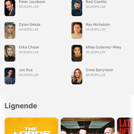
Peter Jacobson
Raúl Castillo
SKUESPILLER
SKUESPILLER
Dylan Gelula
Ray Nicholson
SKUESPILLER
SKUESPILLER
Erika Chase
Miles Gutierrez-Riley
SKUESPILLER
SKUESPILLER
Jon Rua
Drew Barrymore
SKUESPILLER
SKUESPILLER
Lignende