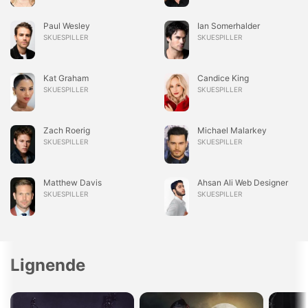
Paul Wesley
Ian Somerhalder
SKUESPILLER
SKUESPILLER
Kat Graham
Candice King
SKUESPILLER
SKUESPILLER
Zach Roerig
Michael Malarkey
SKUESPILLER
SKUESPILLER
Matthew Davis
Ahsan Ali Web Designer
SKUESPILLER
SKUESPILLER
Lignende