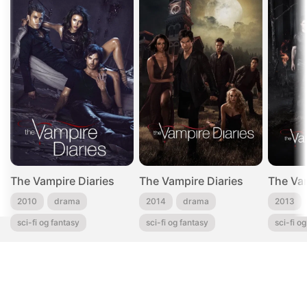
The Vampire Diaries
The Vampire Diaries
The Vam
2010
drama
2014
drama
2013
sci-fi og fantasy
sci-fi og fantasy
sci-fi o