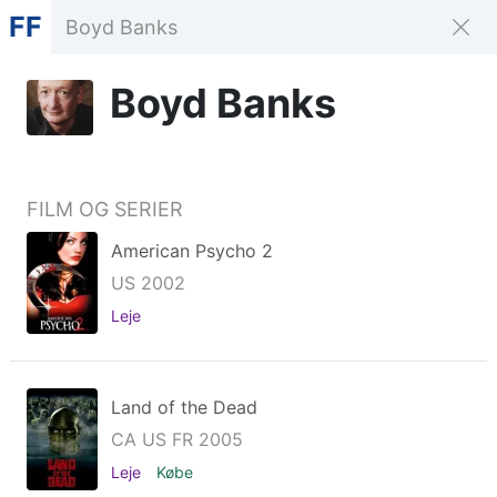
FF
Boyd Banks
FILM OG SERIER
American Psycho 2
US 2002
Leje
Land of the Dead
CA US FR 2005
Leje
Købe