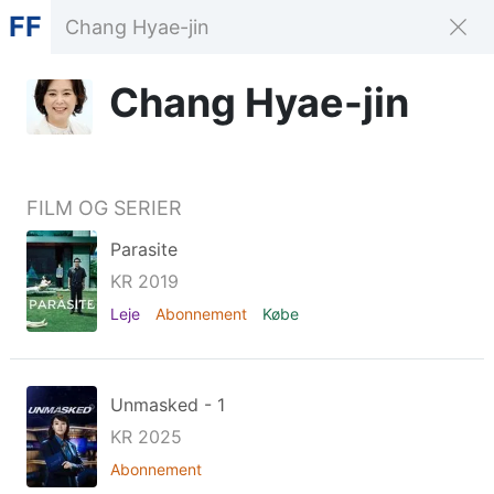
FF
Chang Hyae-jin
FILM OG SERIER
Parasite
KR 2019
Leje
Abonnement
Købe
Unmasked - 1
KR 2025
Abonnement