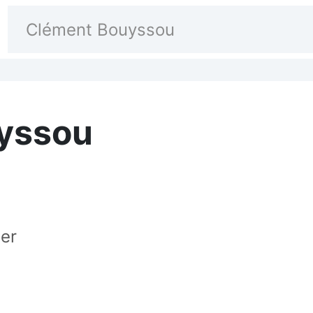
yssou
mer