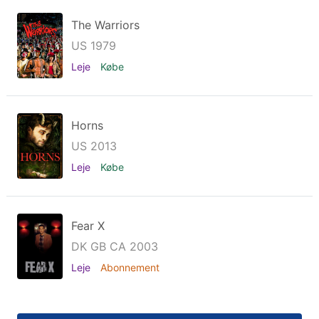
The Warriors
US 1979
Leje
Købe
Horns
US 2013
Leje
Købe
Fear X
DK GB CA 2003
Leje
Abonnement