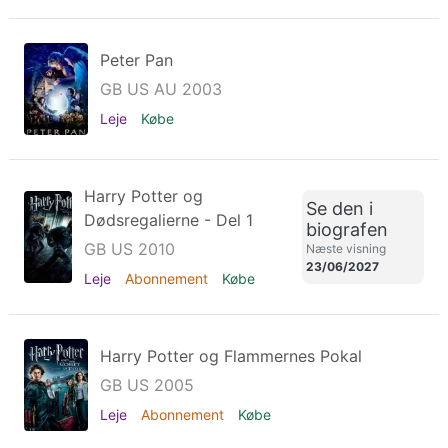
Peter Pan
GB US AU 2003
Leje
Købe
Harry Potter og
Se den i
Dødsregalierne - Del 1
biografen
GB US 2010
Næste visning
23/06/2027
Leje
Abonnement
Købe
Harry Potter og Flammernes Pokal
GB US 2005
Leje
Abonnement
Købe