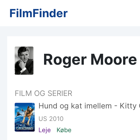
FilmFinder
Roger Moore
FILM OG SERIER
Hund og kat imellem - Kitty
US 2010
Leje
Købe