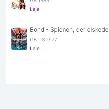
GB 1983
Leje
Bond - Spionen, der elskede
GB US 1977
Leje