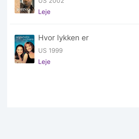
US 2002
Leje
Hvor lykken er
US 1999
Leje