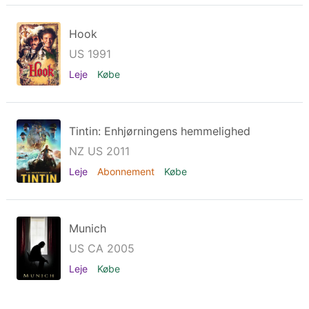
Hook
US 1991
Leje
Købe
Tintin: Enhjørningens hemmelighed
NZ US 2011
Leje
Abonnement
Købe
Munich
US CA 2005
Leje
Købe