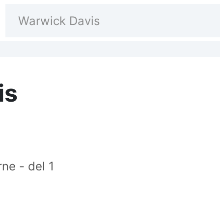
is
ne - del 1