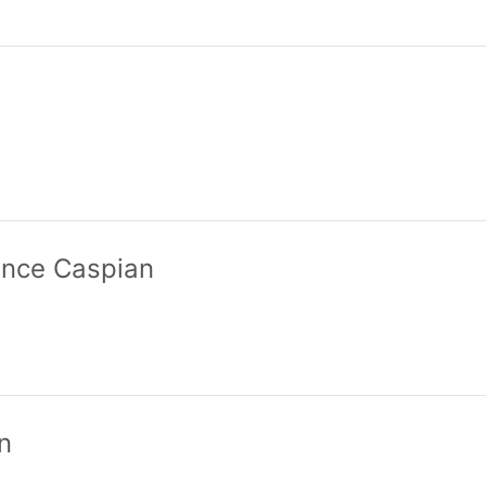
rince Caspian
n