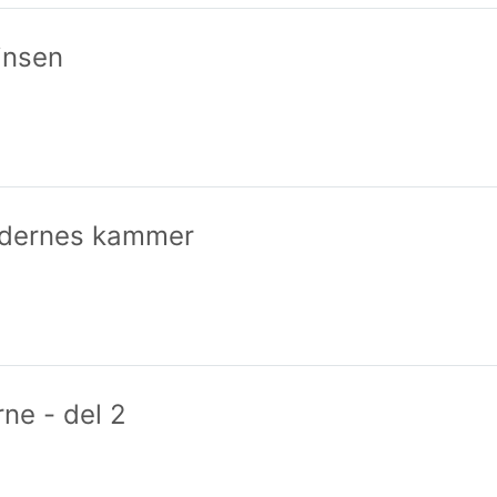
insen
edernes kammer
ne - del 2