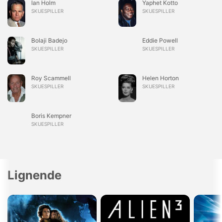
Ian Holm
Yaphet Kotto
SKUESPILLER
SKUESPILLER
Bolaji Badejo
Eddie Powell
SKUESPILLER
SKUESPILLER
Roy Scammell
Helen Horton
SKUESPILLER
SKUESPILLER
Boris Kempner
SKUESPILLER
Lignende