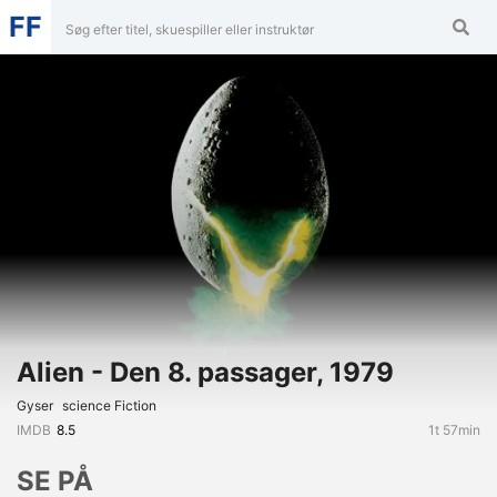
FF
Alien - Den 8. passager, 1979
Gyser
Science Fiction
IMDB
8.5
1t 57min
SE PÅ