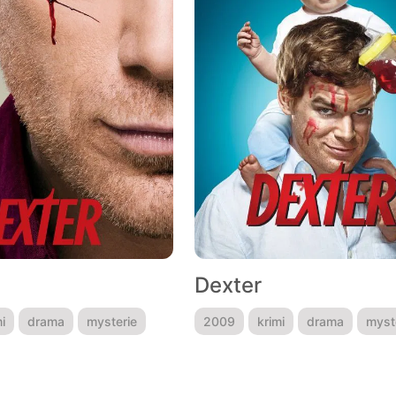
Dexter
i
drama
mysterie
2009
krimi
drama
myst