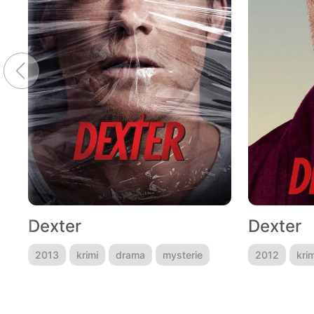
Dexter
Dexter
2013
krimi
drama
mysterie
2012
krim