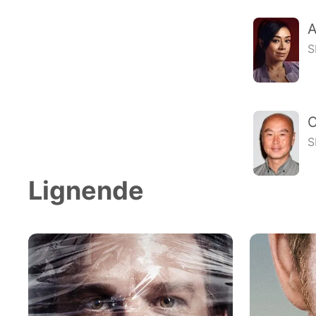
A
S
C
S
Lignende