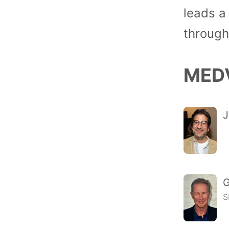
leads a 
through
MED
J
G
S