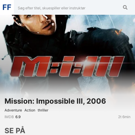
FF
Mission: Impossible III, 2006
Adventure
Action
Thriller
IMDB
6.9
2t 6min
SE PÅ