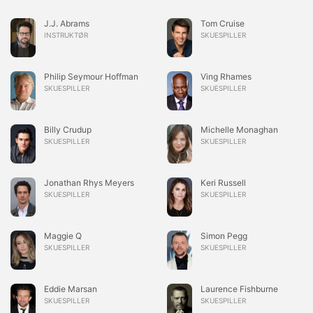
J.J. Abrams
Tom Cruise
INSTRUKTØR
SKUESPILLER
Philip Seymour Hoffman
Ving Rhames
SKUESPILLER
SKUESPILLER
Billy Crudup
Michelle Monaghan
SKUESPILLER
SKUESPILLER
Jonathan Rhys Meyers
Keri Russell
SKUESPILLER
SKUESPILLER
Maggie Q
Simon Pegg
SKUESPILLER
SKUESPILLER
Eddie Marsan
Laurence Fishburne
SKUESPILLER
SKUESPILLER