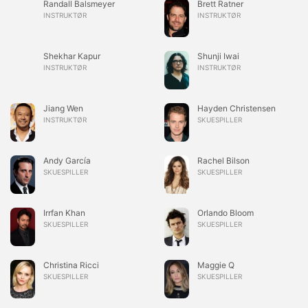
Randall Balsmeyer
Brett Ratner
INSTRUKTØR
INSTRUKTØR
Shekhar Kapur
Shunji Iwai
INSTRUKTØR
INSTRUKTØR
Jiang Wen
Hayden Christensen
INSTRUKTØR
SKUESPILLER
Andy García
Rachel Bilson
SKUESPILLER
SKUESPILLER
Irrfan Khan
Orlando Bloom
SKUESPILLER
SKUESPILLER
Christina Ricci
Maggie Q
SKUESPILLER
SKUESPILLER