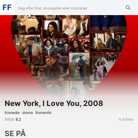
FF
New York, I Love You, 2008
Komedie
Drama
Romantik
IMDB
6.2
1t 43min
SE PÅ