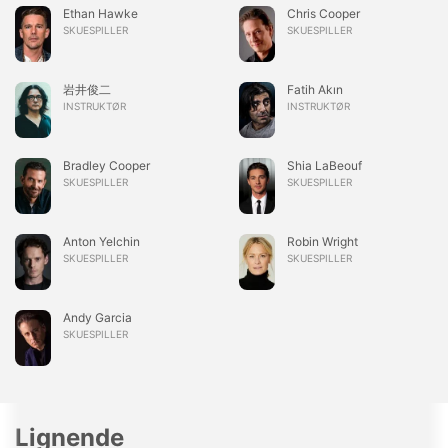
Ethan Hawke
Chris Cooper
SKUESPILLER
SKUESPILLER
岩井俊二
Fatih Akın
INSTRUKTØR
INSTRUKTØR
Bradley Cooper
Shia LaBeouf
SKUESPILLER
SKUESPILLER
Anton Yelchin
Robin Wright
SKUESPILLER
SKUESPILLER
Andy Garcia
SKUESPILLER
Lignende