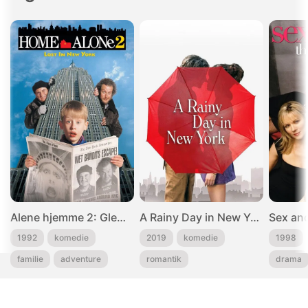
Alene hjemme 2: Glemt i New York
A Rainy Day in New York
Sex and
1992
komedie
2019
komedie
1998
familie
adventure
romantik
drama