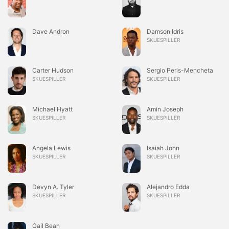
Dave Andron
Damson Idris
SKUESPILLER
Carter Hudson
Sergio Peris-Mencheta
SKUESPILLER
SKUESPILLER
Michael Hyatt
Amin Joseph
SKUESPILLER
SKUESPILLER
Angela Lewis
Isaiah John
SKUESPILLER
SKUESPILLER
Devyn A. Tyler
Alejandro Edda
SKUESPILLER
SKUESPILLER
Gail Bean