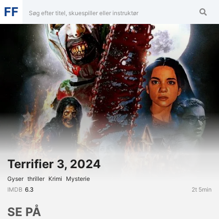
FF
Terrifier 3, 2024
Gyser
Thriller
Krimi
Mysterie
IMDB
6.3
2t 5min
SE PÅ