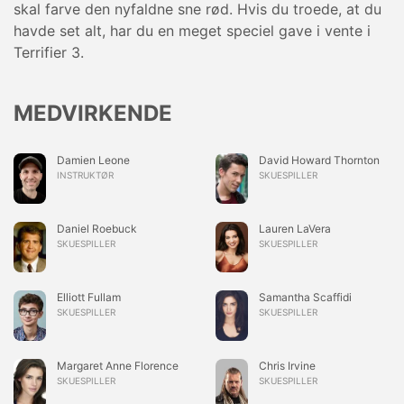
skal farve den nyfaldne sne rød. Hvis du troede, at du
havde set alt, har du en meget speciel gave i vente i
Terrifier 3.
MEDVIRKENDE
Damien Leone
David Howard Thornton
INSTRUKTØR
SKUESPILLER
Daniel Roebuck
Lauren LaVera
SKUESPILLER
SKUESPILLER
Elliott Fullam
Samantha Scaffidi
SKUESPILLER
SKUESPILLER
Margaret Anne Florence
Chris Irvine
SKUESPILLER
SKUESPILLER