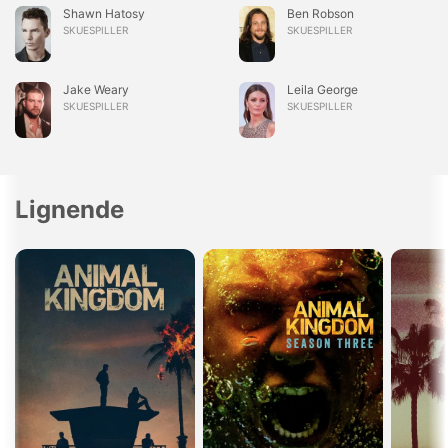
Shawn Hatosy
Ben Robson
SKUESPILLER
SKUESPILLER
Jake Weary
Leila George
SKUESPILLER
SKUESPILLER
Lignende