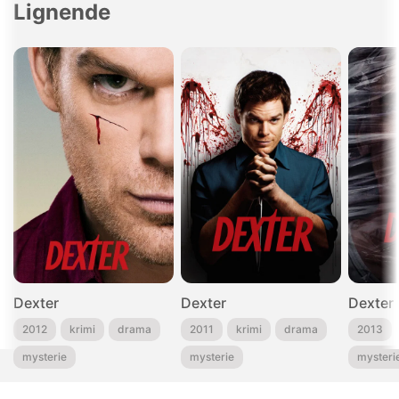
Lignende
Dexter
Dexter
Dexter
2012
krimi
drama
2011
krimi
drama
2013
mysterie
mysterie
mysteri