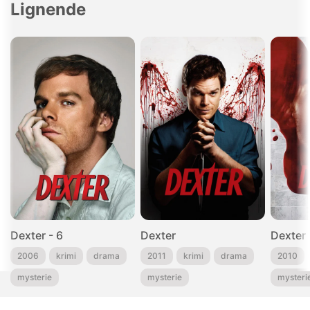
Lignende
Dexter - 6
Dexter
Dexter
2006
krimi
drama
2011
krimi
drama
2010
mysterie
mysterie
mysteri